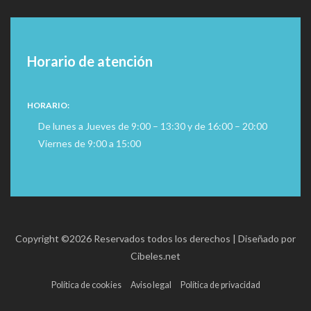
Horario de atención
HORARIO:
De lunes a Jueves de 9:00 – 13:30 y de 16:00 – 20:00
Viernes de 9:00 a 15:00
Copyright ©
2026 Reservados todos los derechos | Diseñado por
Cibeles.net
Política de cookies
Aviso legal
Política de privacidad