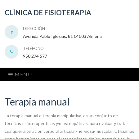
CLÍNICA DE FISIOTERAPIA
DIRECCIÓN
Avenida Pablo Iglesias, 81 04003 Almería
TELÉFONO
950 274 577
MENU
Terapia manual
La terapia manual o terapia manipulativa, es un conjunto de
técnicas fisioterapéuticas y/o osteopáticas, para evaluar y tratar
cualquier alteración corporal articular-nerviosa-muscular. Utilizamos
como herramienta en base al razonamiento clínico, terapéutico, la